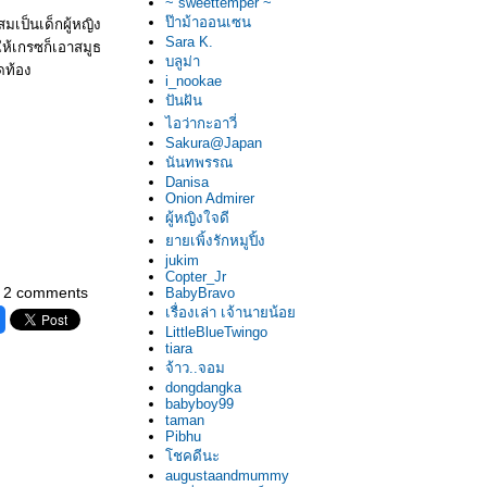
~ sweettemper ~
ป๊าม้าออนเซน
มเป็นเด็กผู้หญิง
Sara K.
ห้เกรซก็เอาสมูธ
บลูม่า
ดท้อง
i_nookae
ปันฝัน
ไอว่ากะอาวี่
Sakura@Japan
นันทพรรณ
Danisa
Onion Admirer
ผู้หญิงใจดี
ายเพิ้งรักหมูปิ้ง
jukim
Copter_Jr
2 comments
BabyBravo
เรื่องเล่า เจ้านายน้อ
LittleBlueTwingo
tiara
จ้าว..จอม
dongdangka
babyboy99
taman
Pibhu
ชคดีนะ
augustaandmummy