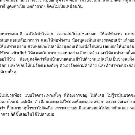
ห้ เห็นพ่อทำอะไร ก็จะเข้าไปบอกนูทำให้ คือทำได้ไปซะหมด แต่แม่ก็คิดว่านูทำไ
งี้ นูคงทำเป็น แต่ถ้ายากๆ ก็คงไม่เป็นเหมือนกัน
่นบทบาทสมมติ แม่ไม่เข้าใจเลย เวลาเล่นกับแม่ชอบบอก ให้แม่ทำงาน แต่ช
ล่นบทนอนหลับมากกว่า และให้พ่อทำงาน น้องนูคงเห็นแม่ลงรถตอนเช้าแล้วบอก
ให้แม่ทำแต่งาน ส่วนพ่อแวะไปหาน้องนูตอนเที่ยงเพื่อไปนอน เลยบอกให้พ่อน
่ขับรถ เข้าเกียร์ ให้แม่ตะโกนขายของทุกอย่าง สิบบาทจ้า เวลาให้แม่ทำงานก็จ
่อยไม้บ้าง น้องนูคงคิดว่าที่แม่บ้ายบายตอนเช้าไปทำงานแม่คงไปเป็นช่างละมั้ง
อก และก็ชอบให้แม่ร้องเพลงดังๆ ตัวเองร้องตามคำท้าย และทำท่าทางประกอ
เราทั้งคู่
ิตย์แม่ปวดท้อง แบบโรคกระเพาะทั้งๆ ที่ท้องเกรซอยู่ ไม่ดีเลย ไม่รู้ว่ามันปว
วดอะไรแน่ แต่เพิ่ง
7
เดือนเองคงไม่ใช่ปวดท้องคลอดหรอก คงจะปวดเพราะอา
่า ก็กินยาธาตุน้ำขาวไปนิดนึง เพราะเขาบอกมีแอลกอฮอล์ไม่อยากกินเยอะ พอ
าการ ก็ดีขึ้นเลยไม่ได้ไปหาหมอ