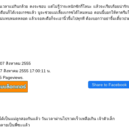
้นเวลาแม่กินกล้วย คงจะชอบ แต่ไม่รู้ว่าจะหนักซักกี่โลนะ แล้วจะเรียบร้อยน่ารักส
ดือนก็ได้เจอเกรซแล้ว นูจะช่วยแม่เลี้ยงเกรซได้ไหมหนอ ตอนนี้บอกให้ทาครีมใ
่แทบหมดหลอด แล้วเจอสะดือก็จะเอานิ้วจิ้มไปทุกที ต้องบอกว่าอย่าจิ้มเดี๋ยวปว
 07 สิงหาคม 2555
 7 สิงหาคม 2555 17:00:11 น.
5 Pageviews.
Share to Facebook
ได้เป็นแม่ลูกสองกันแล้ว วันเวลาผ่านไปรวดเร็วเหลือเกิน เจ้าตัวเล็ก
ลายเป็นพี่ซะแล้ว