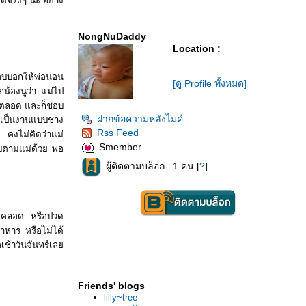
ด้จริงๆ นะ อย่าง
NongNuDaddy
Location :
อบบอกให้พ่อนอน
[ดู Profile ทั้งหมด]
น้องนูว่า แม่ไป
อนตลอด และก็ชอบ
ฝากข้อความหลังไมค์
ะเป็นงานแบบช่าง
Rss Feed
 คงไม่คิดว่าแม่
Smember
บตามแม่ด้วย พอ
ผู้ติดตามบล็อก : 1 คน [
?
]
ดจะคลอด หรือปวด
หาร หรือไม่ได้
เช้าวันจันทร์เล
Friends' blogs
lilly~tree