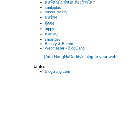
คนที่คุณไม่จำเป็นต้องรู้ว่าใคร
smileplus
sassy_sassy
มนชิจัง
กุ๊ดจัง
trippy
หมอหมู
smartdevil
Beauty & Bambi
Webmaster - BlogGang
[Add NongNuDaddy's blog to your web]
Links
BlogGang.com