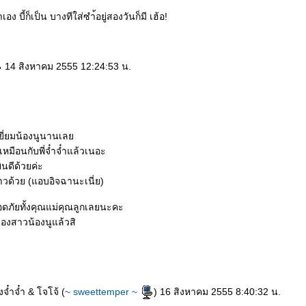
้าเอง บี้ก็เป็น บางทีใส่ซำ้อยู่สองวันก็มี เฮ้อ!
14 สิงหาคม 2555 12:24:53 น.
เยี่ยมน้องนูนานเล
เหมือนกับพี่จ๋ำจ๋ำแล้วเนอะ
ดีด้วยค่ะ
สาวด้วย (แอบอิจฉานะเนี่ย)
ภัยทั้งคุณแม่คุณลูกเลยนะคะ
องสาวน้องนูแล้วสิ
๋ำจ๋ำ & โจโจ้ (
~ sweettemper ~
) 16 สิงหาคม 2555 8:40:32 น.