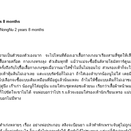
s 8 months
NongNu 2 years 8 months
มีความเป็นตัวของตัวเองมาก จะไปไหนทีต้องเอาเสื้อกางเกงมาเรียงสามสี่ชุดให้เ
เสื้อลายสก๊อต กางเกงทรงลุง ตัวเดิมทุกที แม้ว่าแม่จะซื้อยีนส์ลายโธมัสการ์ตูนเร
รั้งถึงกับไปรื้อเสื้อกางเกงชุดเมื่อวานมาใส่ซ้ำไม่งั้นไม่ยอมไป ส่วนรองเท้าก็จะ
ท้าหุ้มส้นไม่เอาเลย แตะแบบรัดข้อก็ไม่เอา ถ้าใส่เองลำบากน้องนูไม่ใส่ เค
เลือกจะซื้อแบบเดิมเหมือนที่มีอยู่แล้วนั่นแหละ ถ้าไม่ให้ซื้อแบบเดิมก็ไม่เอาซะ
ู่คู่นึง เก๊าเก่า น้องนูก็ใส่อยู่นั่น แถมใส่กะชุดหล่อซะด้วยนะ เรียกว่าเสื้อผ้าหน้
ก็ไปขัดใจเขาไม่ได้ จนพ่อบอกว่าไปร.ร.แล้วจะยอมใส่รองเท้านักเรียนเหรอ แม่บ
อบอกไม่มีทาง
ำเก่งหลายๆ เรื่อง อย่างพ่อประกอบ สลิงจะป้อนยา แล้วทำหักเพราะจับคู่ไม่ถูกอ