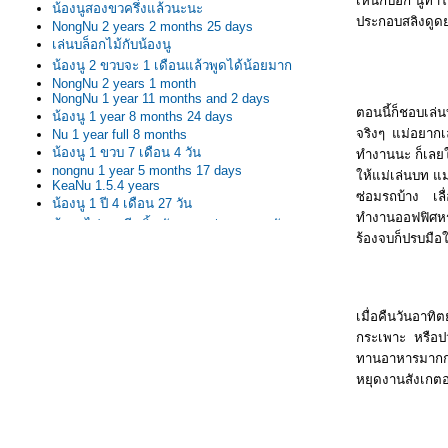
เห็นก็บอก นูทำใ
น้องนูสองขวครึ่งแล้วนะนะ
ประกอบสลิงดูดยา
NongNu 2 years 2 months 25 days
เล่นบล็อกไม้กับน้องนู
น้องนู 2 ขวบจะ 1 เดือนแล้วพูดได้น้อยมาก
NongNu 2 years 1 month
NongNu 1 year 11 months and 2 days
ตอนนี้ก็ชอบเล
น้องนู 1 year 8 months 24 days
จริงๆ แม่อยากเ
Nu 1 year full 8 months
น้องนู 1 ขวบ 7 เดือน 4 วัน
ทำงานนะ ก็เลย
nongnu 1 year 5 months 17 days
ห้แม่เล่นบท แม
KeaNu 1.5.4 years
ซ่อมรถบ้าง เลื
น้องนู 1 ปี 4 เดือน 27 วัน
ทำงานออฟฟิศหร
น้องนูไปงานมีทติ้ง กับงานแต่งงานมาครับ
ร้องจบก็ปรบมือให้
น้องนู 1 ขวบ 2 เดือน +
น้องนู 1 ขวบ 1 เดือน 29 วัน
น้องนู 1 ขวบ 1 เดือน 19 วัน
น้องนู 1 ขวบกับเดือนแรก
เมื่อคืนวันอาท
น้องนู 1 ขวบ 4 วัน
กระเพาะ หรือป
น้องนู 1 ขวบ Happy birthday จ้ะลูกรัก
ทานอาหารมากกว
น้องนู 11 เดือน 25 วัน
หยุดงานสังเกตอ
น้องนู 11 เดือน 17 วัน
น้องนู 11 เดือน
น้องนู 10 เดือน 10 วัน ไปไหว้ศาลเจ้าพ่อหลักเมือง