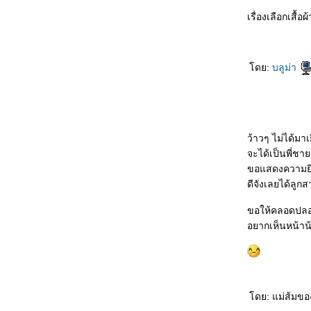
ไม่รู้ว่าผ่านมาถึงวันนี้ได้ยังไง
52 วันแล้วจ้ะ
เรื่องเลือกเสื้อผ
น้องนูครบ 30 วันแล้ว
หลังจากคลอดน้องนูแล้ว
พรุ่งนี้จะได้เจอน้องนูแล้ว
ดย:
บลูม่า
น้องนู 38 วีคเต็ม
วันที่ครบ 37 วีคที่แท้จริง (อังคารที่ 8 ธันวาคม
2552)
ไปตรวจครรภ์เมื่อครบ 35 วีค
ังคิดชื่อให้น้องนูได้อีก
ว้าวๆ ไม่ได้มา
อาการของแม่ตอน 33-34 วีค
จะได้เป็นพี่ชาย
อัลตร้าซาวด์น้องนู 8 เดือน
ขอแสดงความยิน
น้องนู 31 วีค 5 วัน
ดีจังเลยได้ลูก
ผลตรวจเบาหวาน กับอาการเป็นหวัด
30 วีคกับ 1 วัน และนัดตรวจเบาหวาน
ขอให้คลอดปลอด
น้องนู 29 วีค
อยากเห็นหน้าน้
อัลตร้าซาวด์ 4 มิติ ตอน 27 วีค 1 วัน
ถ่ายรูป 28 วีคเต็มไว้เป็นที่ระลึก
น้องนู 27 วีค 6 วัน
คนท้อง น้ำมะพร้าว กับไอศครีมม็อคค่าอัลมอนด์
ม่ลื่นในห้องน้ำ
ดย: แม่ส้มของจ
ท้องลายซะแล้ว