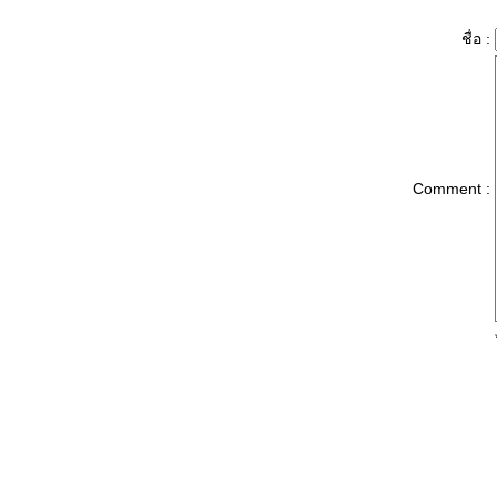
วันเกิดพ่อน้องนู
นะนำพี่แง๊วฟ์
ชื่อ :
ได้กระเป๋าใหม่
ม่ขี้เห่อ
ม่ตื่นมาเจ็บคอ
ทำไดอารี่ให้น้องนู
Comment :