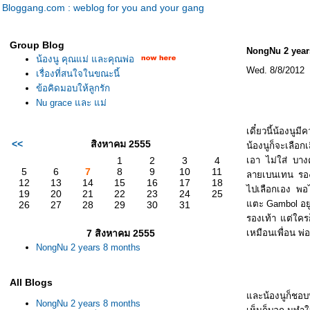
Bloggang.com : weblog for you and your gang
Group Blog
NongNu 2 year
น้องนู คุณแม่ และคุณพ่อ
Wed. 8/8/2012
เรื่องที่สนใจในขณะนี้
ข้อคิดมอบให้ลูกรัก
Nu grace และ แม่
เดี๋ยวนี้น้องนู
<<
สิงหาคม 2555
น้องนูก็จะเลือก
1
2
3
4
เอา ไม่ใส่ บางค
5
6
7
8
9
10
11
ลายเบนเทน รองเ
12
13
14
15
16
17
18
ไปเลือกเอง พอไป
19
20
21
22
23
24
25
ตะ
Gambol
อย
26
27
28
29
30
31
รองเท้า แต่ใคร
7 สิงหาคม 2555
เหมือนเพื่อน พ่
NongNu 2 years 8 months
All Blogs
ละน้องนูก็ชอบท
NongNu 2 years 8 months